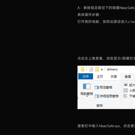
A：删除指定路径下的隐藏NeacSafe
具体操作步骤：
打开我的电脑，按照此路径进入c:\window
点击左上角查看，找到显示/隐藏栏目
搜索栏中输入NeacSafe.sys，点击