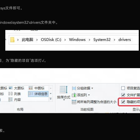
.sys文件即可。
s\system32\drivers文件夹中。
，为“隐藏的项目”选项打√。
搜索。