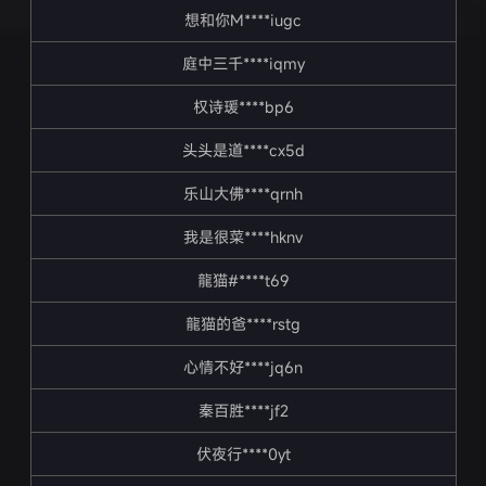
想和你M****iugc
庭中三千****iqmy
权诗瑗****bp6
头头是道****cx5d
乐山大佛****qrnh
我是很菜****hknv
龍猫#****t69
龍猫的爸****rstg
心情不好****jq6n
秦百胜****jf2
伏夜行****0yt