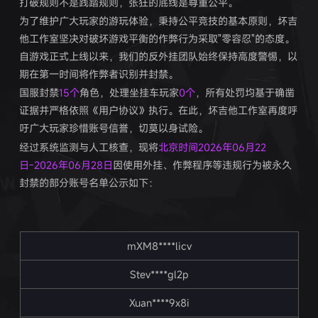
打破规则不是践踏规则，张狂的底线是尊重公平。
为了维护广大玩家的游玩体验，秉持公平竞技的基本原则，坏吉
他工作室坚决对破坏游戏平衡的作弊行为采取"零容忍"的态度。
自游戏正式上线以来，我们的反外挂团队始终保持高度警惕，以
期在第一时间将作弊者识别并封禁。
国服封禁
15个
角色，处理坐挂车玩家
0个
，所有处罚均基于确凿
证据并严格依照《用户协议》执行。在此，坏吉他工作室再度呼
吁广大玩家珍惜账号信誉，切莫以身试险。
经过系统监测与人工核查，现将
北京时间2026年06月22
日-2026年06月28日
因使用外挂、作弊程序等违规行为被永久
封禁的部分账号名单公示如下：
mXM8****licv
Stev****gl2p
Xuan****9x8i