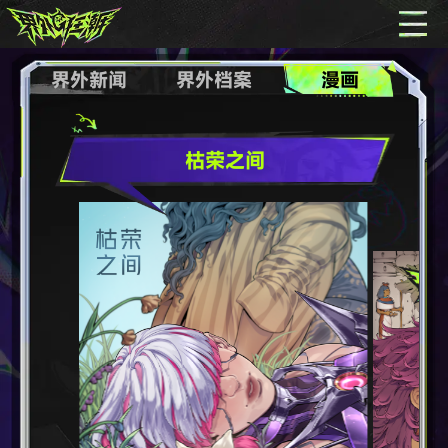
界外新闻
界外档案
漫画
枯荣之间