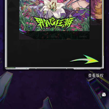
查
看
版
权